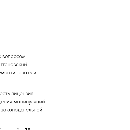
с вопросом
нтгеновский
емонтировать и
есть лицензия,
дения манипуляций
я законодательной