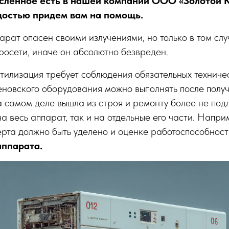
ленное есть в нашей компании ООО «Золотой К
достью придем вам на помощь.
арат опасен своими излучениями, но только в том слу
росети, иначе он абсолютно безвреден.
утилизация требует соблюдения обязательных техничес
новского оборудования можно выполнять после получ
на самом деле вышла из строя и ремонту более не под
на весь аппарат, так и на отдельные его части. Напр
ерта должно быть уделено и оценке работоспособност
аппарата.