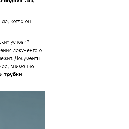
лондайк-78»,
чае, когда он
ких условий.
ения документа о
лежит. Документы
имер, внимание
и
трубки