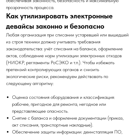
обеспечивая законность, безопасность и максимальную
прозрачность процесса.
Как утилизировать электронные
девайсы законно и безопасно
Любая организация при списании устаревшей или вышедшей
из строя техники должна учитывать требования
законодательства: учёт списания на балансе, оформление
актов, соблюдение норм утилизации электронных отходов
Утилизация оргтехники и
(НИОКР, регламенты РоСЭКО и т.п.). Чтобы избежать
оборудования в
претензий контролирующих органов и снизить
экологические риски, рекомендуем действовать по
Новосибирске
следующему алгоритму:
Оценка состояния оборудования и классификация:
Только для юрлиц!
рабочее, пригодное для ремонта, негодное или
Комплексная услуга для коммерческих и
представляющее опасность.
государственных предприятий и ИП
Снятие с баланса и оформление документации (приказ,
акт списания, транспортные накладные).
Обеспечение защиты информации: деинсталляция ПО,