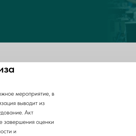
иза
ожное мероприятие, в
изация выводит из
удование. Акт
ле завершения оценки
ости и