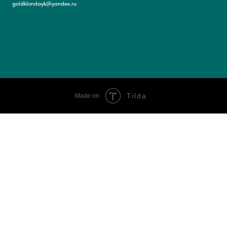
goldklondayk@yandex.ru
Tilda
Made on