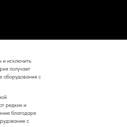
ы и исключить
рия получает
е оборудования с
ной
т редких и
ение благодаря
орудование с