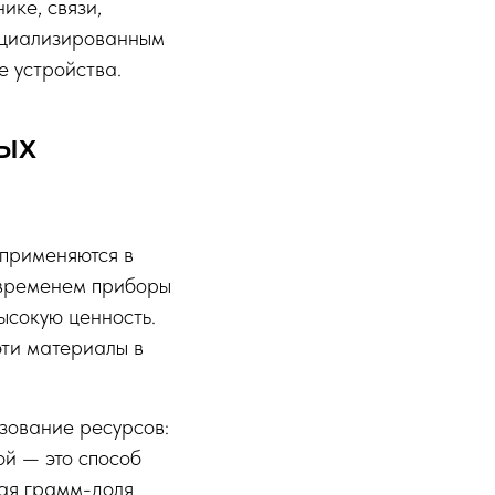
ике, связи,
пециализированным
е устройства.
ых
 применяются в
 временем приборы
ысокую ценность.
эти материалы в
зование ресурсов:
ой — это способ
дая грамм-доля