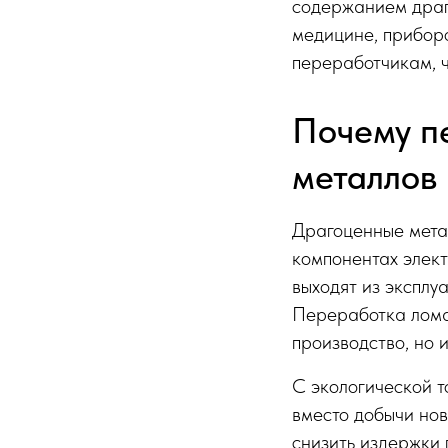
содержанием драго
медицине, прибор
переработчикам, ч
Почему п
металлов
Драгоценные мета
компонентах элек
выходят из эксплу
Переработка лома 
производство, но 
С экологической т
вместо добычи нов
снизить издержки